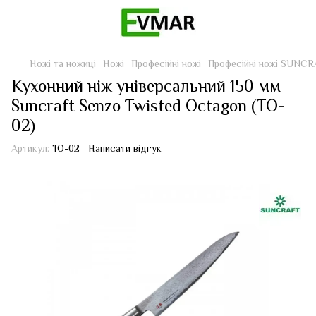
Ножі та ножиці
Ножі
Професійні ножі
Професійні ножі SUNC
Кухонний ніж універсальний 150 мм
Suncraft Senzo Twisted Octagon (TO-
02)
Артикул:
TO-02
Написати відгук