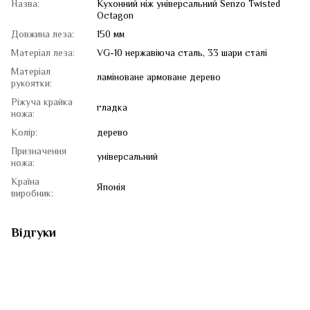
Назва:
Кухонний ніж універсальний Senzo Twisted
Octagon
Довжина леза:
150 мм
Матеріал леза:
VG-10 нержавіюча сталь, 33 шари сталі
Матеріал
ламіноване армоване дерево
рукоятки:
Ріжуча крайка
гладка
ножа:
Колір:
дерево
Призначення
універсальний
ножа:
Країна
Японія
виробник:
Відгуки