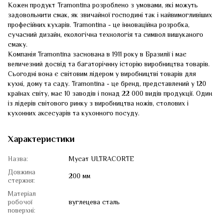
Кожен продукт Tramontina розроблено з умовами, які можуть
задовольнити смак, як звичайної господині так і найвимогливіших
професійних кухарів. Tramontina - це інноваційна розробка,
сучасний дизайн, екологічна технологія та символ вишуканого
смаку.
Компанія Tramontina заснована в 1911 року в Бразилії і має
величезний досвід та багаторічнну історію виробництва товарів.
Сьогодні вона є світовим лідером у виробництві товарів для
кухні, дому та саду. Tramontina - це бренд, представлений у 120
країнах світу, має 10 заводів і понад 22 000 видів продукції. Один
із лідерів світового ринку з виробництва ножів, столових і
кухонних аксесуарів та кухонного посуду.
Характеристики
Назва:
Мусат ULTRACORTE
Довжина
200 мм
стержня:
Матеріал
робочої
вуглецева сталь
поверхні: