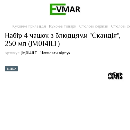
Кухонне приладдя
Кухонні товари
Столові сервізи
Столові с
Набір 4 чашок з блюдцями "Скандія",
250 мл (JM0141LT)
Артикул:
JM0141LT
Написати відгук
ВІДЕО