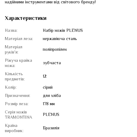
надійними інструментами від світового бренду!
Характеристики
Назва:
Набір ножів PLENUS
Матеріал леза:
нержавіюча сталь
Матеріал
поліпропілен
руків'я:
Ріжуча крайка
зубчаста
ножа:
Кількість
12
предметів:
Колір:
сірий
Призначення:
для хліба
Розмір леза:
178 мм
Серія ножів
PLENUS
TRAMONTINA
Країна
Бразилія
виробник: