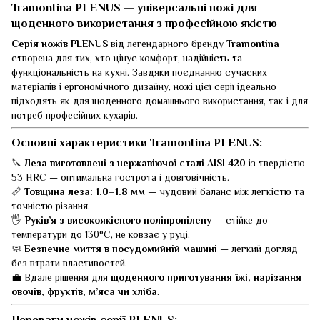
Tramontina PLENUS — універсальні ножі для
щоденного використання з професійною якістю
Серія ножів PLENUS
від легендарного бренду
Tramontina
створена для тих, хто цінує комфорт, надійність та
функціональність на кухні. Завдяки поєднанню сучасних
матеріалів і ергономічного дизайну, ножі цієї серії ідеально
підходять як для щоденного домашнього використання, так і для
потреб професійних кухарів.
Основні характеристики Tramontina PLENUS:
🔪
Леза виготовлені з нержавіючої сталі AISI 420
із твердістю
53 HRC — оптимальна гострота і довговічність.
📏
Товщина леза: 1.0–1.8 мм
— чудовий баланс між легкістю та
точністю різання.
🖐️
Руків’я з високоякісного поліпропілену
— стійке до
температури до 130°C, не ковзає у руці.
🧼
Безпечне миття в посудомийній машині
— легкий догляд
без втрати властивостей.
💼 Вдале рішення для
щоденного приготування їжі, нарізання
овочів, фруктів, м’яса чи хліба
.
Переваги ножів серії PLENUS: