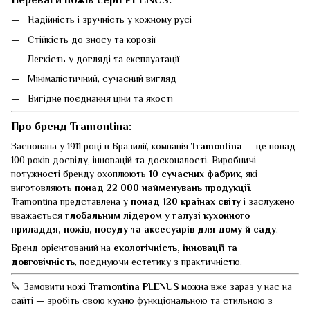
Надійність і зручність у кожному русі
Стійкість до зносу та корозії
Легкість у догляді та експлуатації
Мінімалістичний, сучасний вигляд
Вигідне поєднання ціни та якості
Про бренд Tramontina:
Заснована у 1911 році в Бразилії, компанія
Tramontina
— це понад
100 років досвіду, інновацій та досконалості. Виробничі
потужності бренду охоплюють
10 сучасних фабрик
, які
виготовляють
понад 22 000 найменувань продукції
.
Tramontina представлена у
понад 120 країнах світу
і заслужено
вважається
глобальним лідером у галузі кухонного
приладдя, ножів, посуду та аксесуарів для дому й саду
.
Бренд орієнтований на
екологічність, інновації та
довговічність
, поєднуючи естетику з практичністю.
🔪 Замовити ножі
Tramontina PLENUS
можна вже зараз у нас на
сайті — зробіть свою кухню функціональною та стильною з