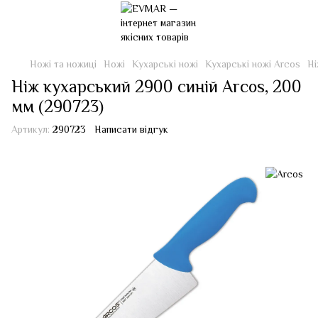
Ножі та ножиці
Ножі
Кухарські ножі
Кухарські ножі Arcos
Ні
Ніж кухарський 2900 синій Arcos, 200
мм (290723)
Артикул:
290723
Написати відгук