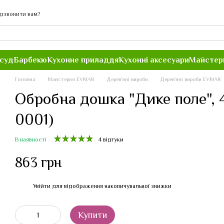
дзвонити вам?
осуд
Барбекю
Кухонне приладдя
Кухонні аксесуари
Майстер
Головна
Майстерня EVMAR
Дерев'яні вироби
Дерев'яні вироби EVMAR
Обробна дошка "Дике поле", 4
0001)
В наявності
4 відгуки
863 грн
Увійти
для відображення накопичувальної знижки
%
Купити