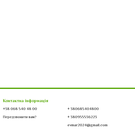
Контактна інформація
+38 068 540 48 00
+ 380685404800
+ 380955536223
Передзвонити вам?
evmar2024@gmail.com