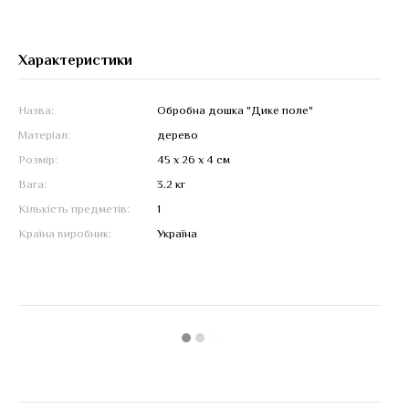
Характеристики
Назва:
Обробна дошка "Дике поле"
Матеріал:
дерево
Розмір:
45 х 26 х 4 см
Вага:
3.2 кг
Кількість предметів:
1
Країна виробник:
Україна