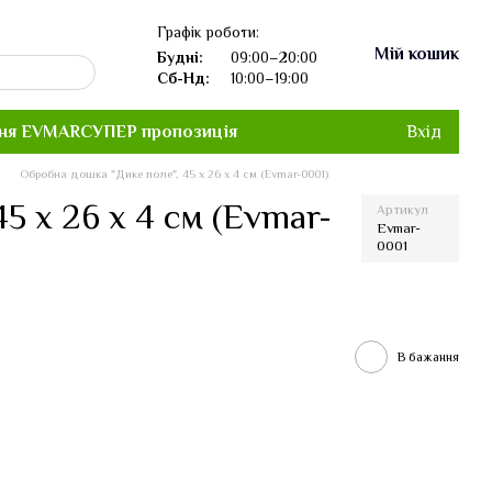
Графік роботи:
Мій кошик
Будні:
09:00–20:00
Сб-Нд:
10:00–19:00
ня EVMAR
СУПЕР пропозиція
Вхід
Обробна дошка "Дике поле", 45 х 26 х 4 см (Evmar-0001)
5 х 26 х 4 см (Evmar-
Артикул
Evmar-
0001
В бажання