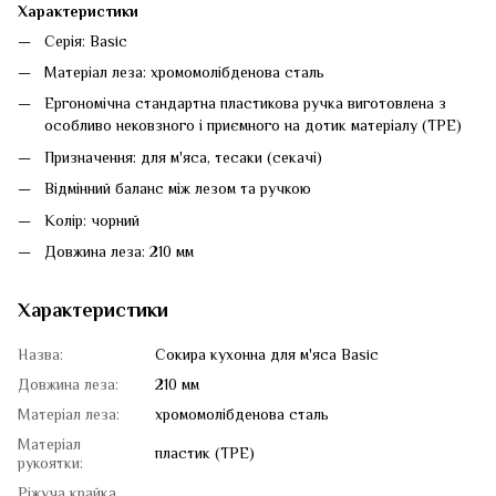
Характеристики
Серія: Basic
Матеріал леза: хромомолібденова сталь
Ергономічна стандартна пластикова ручка виготовлена з
особливо нековзного і приємного на дотик матеріалу (TPE)
Призначення: для м'яса, тесаки (секачі)
Відмінний баланс між лезом та ручкою
Колір: чорний
Довжина леза: 210 мм
Характеристики
Назва:
Сокира кухонна для м'яса Basic
Довжина леза:
210 мм
Матеріал леза:
хромомолібденова сталь
Матеріал
пластик (TPE)
рукоятки:
Ріжуча крайка