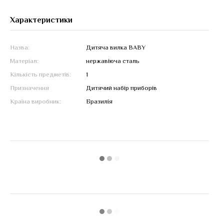
Характеристики
Назва:
Дитяча вилка BABY
Матеріал:
нержавіюча сталь
Кількість предметів:
1
Призначення
Дитячий набір приборів
Країна виробник:
Бразилія