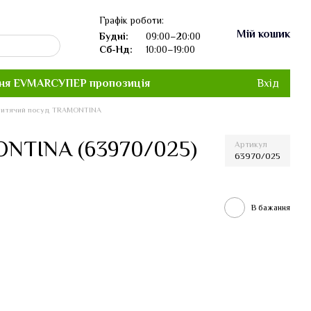
Графік роботи:
Мій кошик
Будні:
09:00–20:00
Сб-Нд:
10:00–19:00
ня EVMAR
СУПЕР пропозиція
Вхід
итячий посуд TRAMONTINA
NTINA (63970/025)
Артикул
63970/025
В бажання