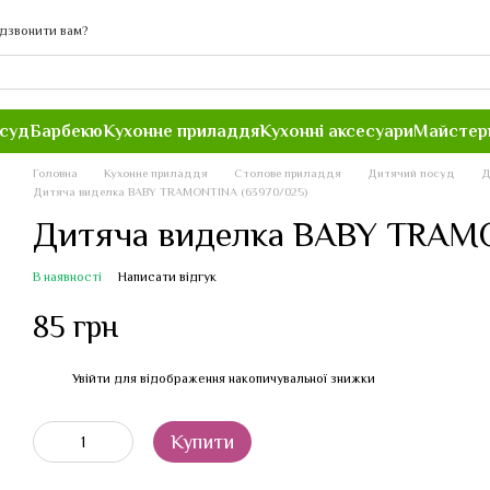
дзвонити вам?
осуд
Барбекю
Кухонне приладдя
Кухонні аксесуари
Майстер
Головна
Кухонне приладдя
Столове приладдя
Дитячий посуд
Д
Дитяча виделка BABY TRAMONTINA (63970/025)
Дитяча виделка BABY TRAMO
В наявності
Написати відгук
85 грн
Увійти
для відображення накопичувальної знижки
%
Купити