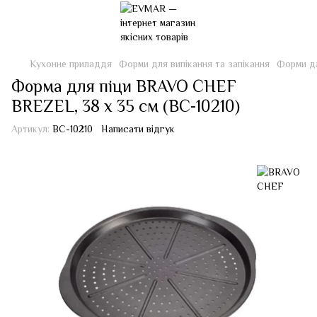
Кухонне приладдя
Форми для випікання та запікання
Форми дл
Форма для піци BRAVO CHEF
BREZEL, 38 х 35 cм (BC-10210)
Артикул:
BC-10210
Написати відгук