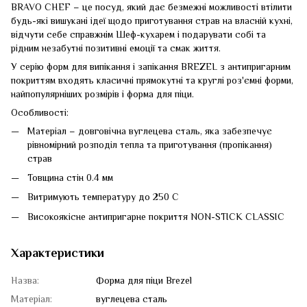
BRAVO CHEF – це посуд, який дає безмежні можливості втілити
будь-які вишукані ідеї щодо приготування страв на власній кухні,
відчути себе справжнім Шеф-кухарем і подарувати собі та
рідним незабутні позитивні емоції та смак життя.
У серію форм для випікання і запікання BREZEL з антипригарним
покриттям входять класичні прямокутні та круглі роз'ємні форми,
найпопулярніших розмірів і форма для піци.
Особливості:
Матеріал – довговічна вуглецева сталь, яка забезпечує
рівномірний розподіл тепла та приготування (пропікання)
страв
Товщина стін 0.4 мм
Витримують температуру до 250 С
Високоякісне антипригарне покриття NON-STICK CLASSIC
Характеристики
Назва:
Форма для піци Brezel
Матеріал:
вуглецева сталь