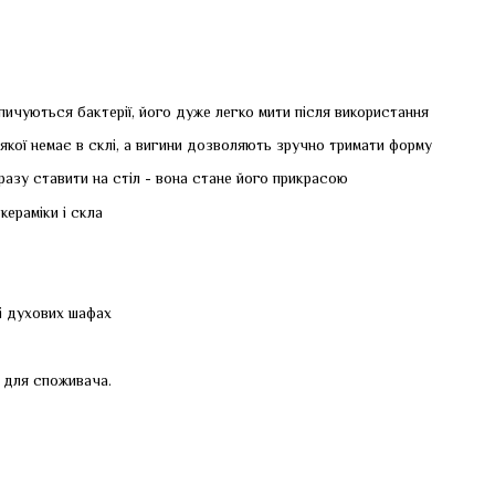
опичуються бактерії, його дуже легко мити після використання
 якої немає в склі, а вигини дозволяють зручно тримати форму
разу ставити на стіл - вона стане його прикрасою
кераміки і скла
 і духових шафах
і для споживача.