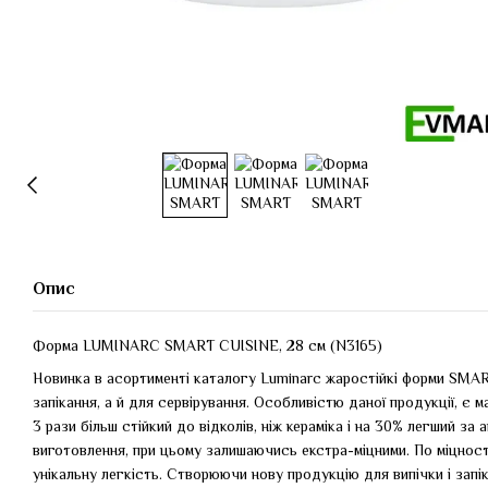
Опис
Форма LUMINARC SMART CUISINE, 28 см (N3165)
Новинка в асортименті каталогу Luminarc жаростійкі форми SMAR
запікання, а й для сервірування. Особливістю даної продукції, є м
3 рази більш стійкий до відколів, ніж кераміка і на 30% легший за а
виготовлення, при цьому залишаючись екстра-міцними. По міцност
унікальну легкість. Створюючи нову продукцію для випічки і зап