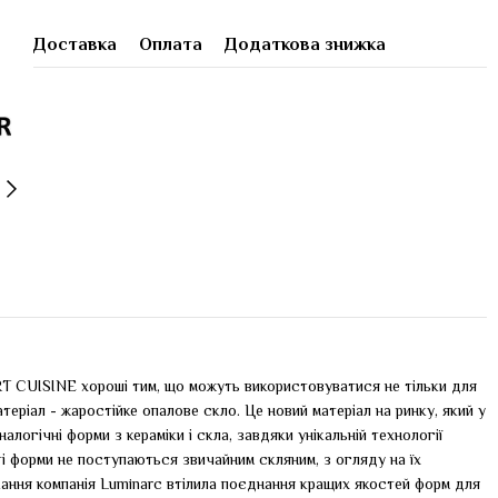
Доставка
Оплата
Додаткова знижка
T CUISINE хороші тим, що можуть використовуватися не тільки для
атеріал - жаростійке опалове скло. Це новий матеріал на ринку, який у
налогічні форми з кераміки і скла, завдяки унікальній технології
і форми не поступаються звичайним скляним, з огляду на їх
ікання компанія Luminarc втілила поєднання кращих якостей форм для