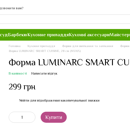
дзвонити вам?
осуд
Барбекю
Кухонне приладдя
Кухонні аксесуари
Майстер
Головна
Кухонне приладдя
Форми для випікання та запікання
Форми
Форма LUMINARC SMART CUISINE, 28 см (N3165)
Форма LUMINARC SMART CUIS
В наявності
Написати відгук
299 грн
Увійти
для відображення накопичувальної знижки
%
Купити