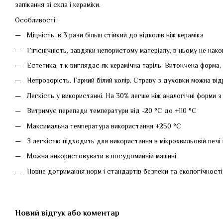
запікання зі скла і кераміки.
Особливості:
Міцність, в 3 рази більш стійкий до відколів ніж кераміка
Гігієнічність, завдяки непористому матеріалу, в ньому не нак
Естетика, т.к виглядає як керамічна таріль. Витончена форма,
Непрозорість. Гарний білий колір. Страву з духовки можна від
Легкість у використанні. На 30% легше ніж аналогічні форми з 
Витримує перепади температури від -20 °С до +110 °С
Максимальна температура використання +250 °С
З легкістю підходить для використання в мікрохвильовій печі
Можна використовувати в посудомийній машині
Повне дотримання норм і стандартів безпеки та екологічност
Новий відгук або коментар