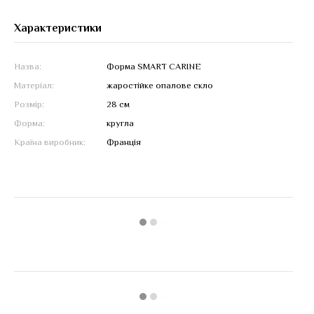
Характеристики
Назва:
Форма SMART CARINE
Матеріал:
жаростійке опалове скло
Розмір:
28 см
Форма:
кругла
Країна виробник:
Франція