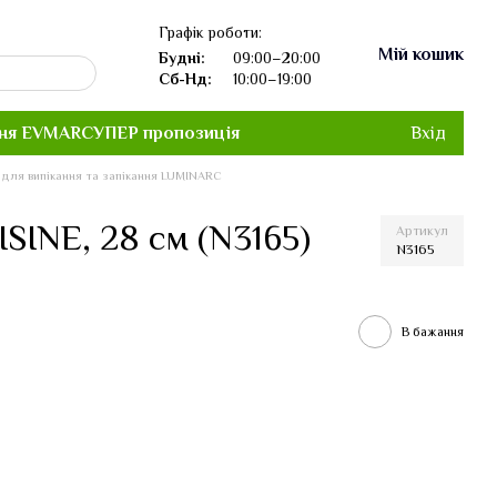
Графік роботи:
Мій кошик
Будні:
09:00–20:00
Сб-Нд:
10:00–19:00
ня EVMAR
СУПЕР пропозиція
Вхід
 для випікання та запікання LUMINARC
INE, 28 см (N3165)
Артикул
N3165
В бажання