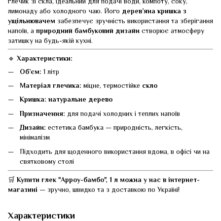
глечик зі скла, ідеальний для подачі води, компоту, соку,
лимонаду або холодного чаю. Його
дерев’яна кришка з
ущільнювачем
забезпечує зручність використання та зберігання
напоїв, а
природний бамбуковий дизайн
створює атмосферу
затишку на будь-якій кухні.
🔹
Характеристики:
Об’єм:
1 літр
Матеріал глечика:
міцне, термостійке
скло
Кришка:
натуральне дерево
Призначення:
для подачі холодних і теплих напоїв
Дизайн:
естетика бамбука — природність, легкість,
мінімалізм
Підходить для щоденного використання вдома, в офісі чи на
святковому столі
🛒
Купити глек "Арроу-бамбо", 1 л можна у нас в інтернет-
магазині
— зручно, швидко та з доставкою по Україні!
Характеристики