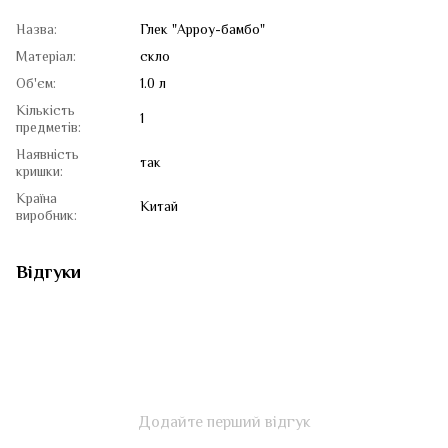
Назва:
Глек "Арроу-бамбо"
Матеріал:
скло
Об'єм:
1.0 л
Кількість
1
предметів:
Наявність
так
кришки:
Країна
Китай
виробник:
Відгуки
Додайте перший відгук