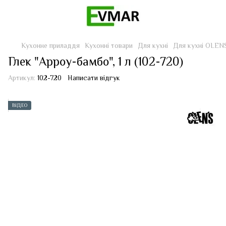
Кухонне приладдя
Кухонні товари
Для кухні
Для кухні OLEN
Глек "Арроу-бамбо", 1 л (102-720)
Артикул:
102-720
Написати відгук
ВІДЕО