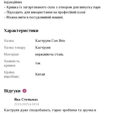
індукційних
- Кришка із загартованого скла з отвором для випуску пари
- Підходить для використання на професійній кухні
- Можна мити в посудомийній машині.
Характеристики
Назва:
Каструля Con Brio
Назва товару
Каструля
Матеріал:
нержавіюча сталь
Наявність
так
кришки:
Країна
Китай
виробник:
Відгуки
2
Яна Стельмах
21.03.2025 в 14:54
Каструля дуже сподобалась, гарно зроблена та зручна в