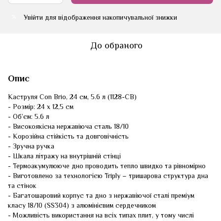
Увійти
для відображення накопичувальної знижки
%
До обраного
Опис
Каструля Con Brio, 24 см, 5.6 л (1128-CB)
- Розмір: 24 х 12,5 см
- Об’єм: 5.6 л
- Високоякісна нержавіюча сталь 18/10
- Корозійна стійкість та довговічність
- Зручна ручка
- Шкала літражу на внутрішній стінці
- Термоакумулююче дно проводить тепло швидко та рівномірно
- Виготовлено за технологією Triply – тришарова структура дна
та стінок
- Багатошаровий корпус та дно з нержавіючої сталі преміум
класу 18/10 (SS304) з алюмінієвим сердечником
- Можливість використання на всіх типах плит, у тому числі