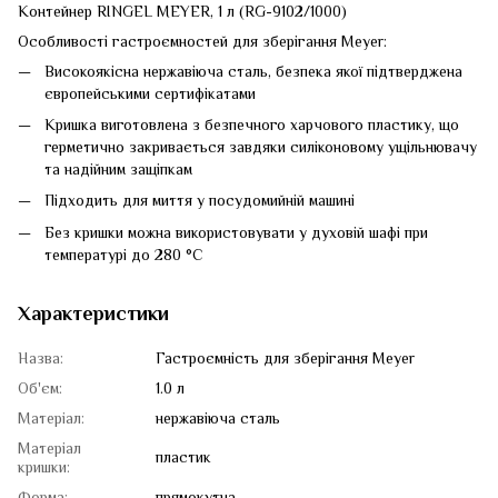
Контейнер RINGEL MEYER, 1 л (RG-9102/1000)
Особливості гастроємностей для зберігання Meyer:
Високоякісна нержавіюча сталь, безпека якої підтверджена
європейськими сертифікатами
Кришка виготовлена з безпечного харчового пластику, що
герметично закривається завдяки силіконовому ущільнювачу
та надійним защіпкам
Підходить для миття у посудомийній машині
Без кришки можна використовувати у духовій шафі при
температурі до 280 °С
Характеристики
Назва:
Гастроємність для зберігання Meyer
Об'єм:
1.0 л
Матеріал:
нержавіюча сталь
Матеріал
пластик
кришки:
Форма:
прямокутна