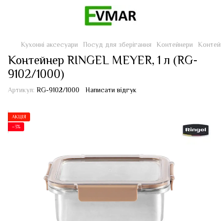
Кухонні аксесуари
Посуд для зберігання
Контейнери
Контей
Контейнер RINGEL MEYER, 1 л (RG-
9102/1000)
Артикул:
RG-9102/1000
Написати відгук
АКЦІЯ
−3%