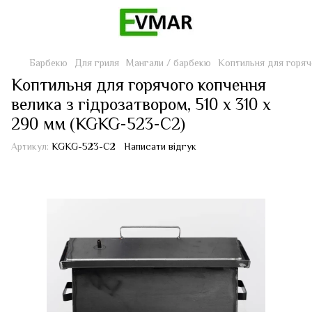
Барбекю
Для гриля
Мангали / барбекю
Коптильня для горяч
Коптильня для горячого копчення
велика з гідрозатвором, 510 х 310 х
290 мм (KGKG-523-C2)
Артикул:
KGKG-523-C2
Написати відгук