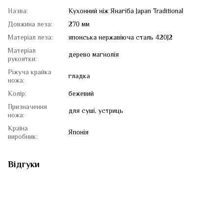
Назва:
Кухонний ніж Янагіба Japan Traditional
Довжина леза:
270 мм
Матеріал леза:
японська нержавіюча сталь 420J2
Матеріал
дерево магнолія
рукоятки:
Ріжуча крайка
гладка
ножа:
Колір:
бежевий
Призначення
для суші, устриць
ножа:
Країна
Японія
виробник:
Відгуки