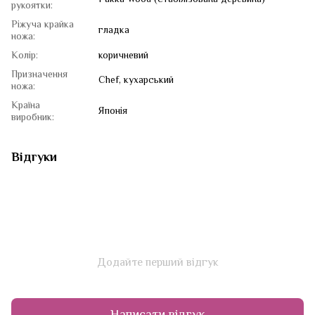
рукоятки:
Ріжуча крайка
гладка
ножа:
Колір:
коричневий
Призначення
Chef, кухарський
ножа:
Країна
Японія
виробник:
Відгуки
Додайте перший відгук
Написати відгук