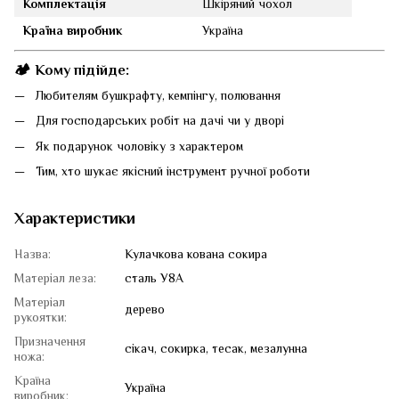
Комплектація
Шкіряний чохол
Країна виробник
Україна
🏕️ Кому підійде:
Любителям бушкрафту, кемпінгу, полювання
Для господарських робіт на дачі чи у дворі
Як подарунок чоловіку з характером
Тим, хто шукає якісний інструмент ручної роботи
Характеристики
Назва:
Кулачкова кована сокира
Матеріал леза:
сталь У8А
Матеріал
дерево
рукоятки:
Призначення
сікач, сокирка, тесак, мезалунна
ножа:
Країна
Україна
виробник: