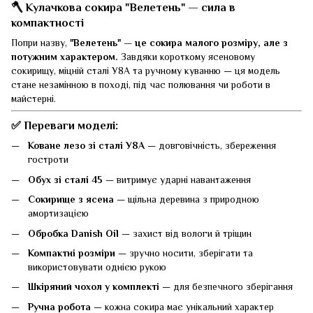
🪓 Кулачкова сокира "Велетень" — сила в
компактності
Попри назву,
"Велетень" — це сокира малого розміру, але з
потужним характером.
Завдяки короткому ясеновому
сокирищу, міцній сталі У8А та ручному куванню — ця модель
стане незамінною в поході, під час полювання чи роботи в
майстерні.
✅ Переваги моделі:
Коване лезо зі сталі У8А
— довговічність, збереження
гостроти
Обух зі сталі 45
— витримує ударні навантаження
Сокирище з ясена
— щільна деревина з природною
амортизацією
Обробка Danish Oil
— захист від вологи й тріщин
Компактні розміри
— зручно носити, зберігати та
використовувати однією рукою
Шкіряний чохол у комплекті
— для безпечного зберігання
Ручна робота
— кожна сокира має унікальний характер