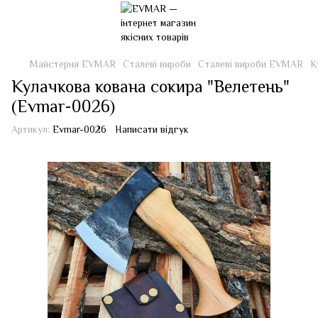
Майстерня EVMAR
Сталеві вироби
Сталеві вироби EVMAR
К
Кулачкова кована сокира "Велетень"
(Evmar-0026)
Артикул:
Evmar-0026
Написати відгук