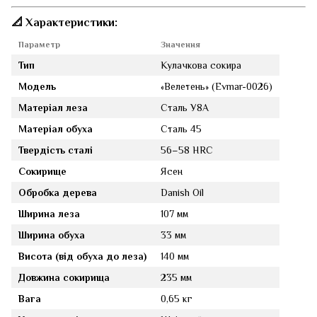
📐 Характеристики:
Параметр
Значення
Тип
Кулачкова сокира
Модель
«Велетень» (Evmar-0026)
Матеріал леза
Сталь У8А
Матеріал обуха
Сталь 45
Твердість сталі
56–58 HRC
Сокирище
Ясен
Обробка дерева
Danish Oil
Ширина леза
107 мм
Ширина обуха
33 мм
Висота (від обуха до леза)
140 мм
Довжина сокирища
235 мм
Вага
0,65 кг