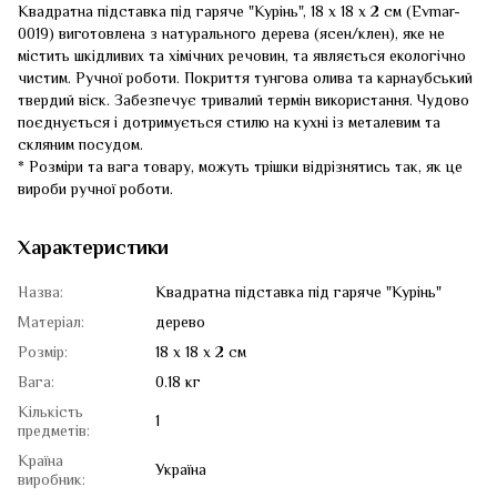
Квадратна підставка під гаряче "Курінь", 18 х 18 х 2 см (Evmar-
0019) виготовлена з натурального дерева (ясен/клен), яке не
містить шкідливих та хімічних речовин, та являється екологічно
чистим. Ручної роботи. Покриття тунгова олива та карнаубський
твердий віск. Забезпечує тривалий термін використання. Чудово
поєднується і дотримується стилю на кухні із металевим та
скляним посудом.
* Розміри та вага товару, можуть трішки відрізнятись так, як це
вироби ручної роботи.
Характеристики
Назва:
Квадратна підставка під гаряче "Курінь"
Матеріал:
дерево
Розмір:
18 х 18 х 2 см
Вага:
0.18 кг
Кількість
1
предметів:
Країна
Україна
виробник: