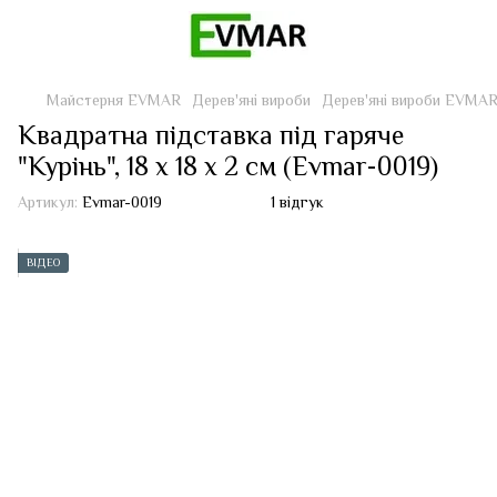
Майстерня EVMAR
Дерев'яні вироби
Дерев'яні вироби EVMA
Квадратна підставка під гаряче
"Курінь", 18 х 18 х 2 см (Evmar-0019)
Артикул:
Evmar-0019
1 відгук
ВІДЕО