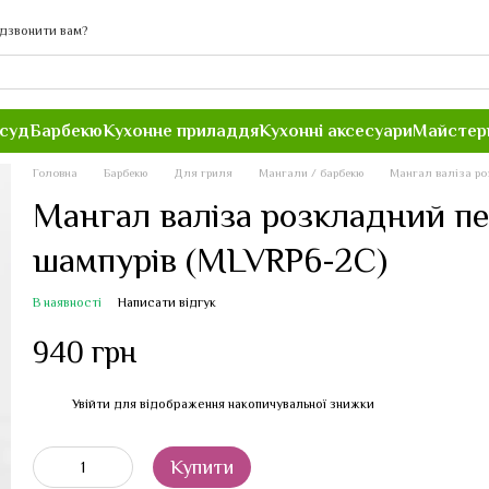
дзвонити вам?
осуд
Барбекю
Кухонне приладдя
Кухонні аксесуари
Майстер
Головна
Барбекю
Для гриля
Мангали / барбекю
Мангал валіза ро
Мангал валіза розкладний п
шампурів (MLVRP6-2C)
В наявності
Написати відгук
940 грн
Увійти
для відображення накопичувальної знижки
%
Купити