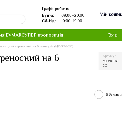
Графік роботи:
Мій кошик
Будні:
09:00–20:00
Сб-Нд:
10:00–19:00
ня EVMAR
СУПЕР пропозиція
Вхід
зкладний переносний на 6 шампурів (MLVRP6-2C)
ереносний на 6
Артикул
MLVRP6-
2C
В бажання