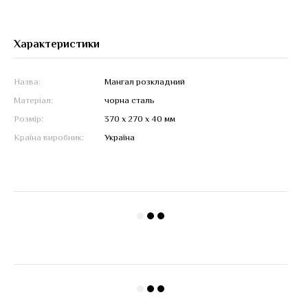
Характеристики
Назва:
Мангал розкладний
Матеріал:
чорна сталь
Розмір:
370 х 270 х 40 мм
Країна виробник:
Україна