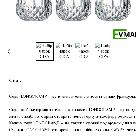
Опис
Серія LONGCHAMP – це втілення елегантності і стилю французьк
Справжній витвір мистецтва, кожен келих LONGCHAMP – це поєднан
лінії і привабливі форми створять неповторну атмосферу розкоші
Келихи серії LONGCHAMP – це також чудовий подарунок для вашої 
Стопки LONGCHAMP створені з інноваційного скла KWARX, яке ма