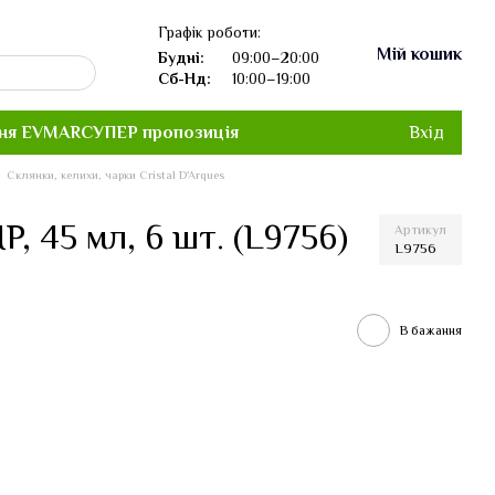
Графік роботи:
Мій кошик
Будні:
09:00–20:00
Сб-Нд:
10:00–19:00
ня EVMAR
СУПЕР пропозиція
Вхід
Склянки, келихи, чарки Cristal D'Arques
 45 мл, 6 шт. (L9756)
Артикул
L9756
В бажання