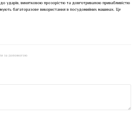
 до ударів, винятковою прозорістю та довготривалою привабливістю
имують багаторазове використання в посудомийних машинах. Це
йти за допомогою