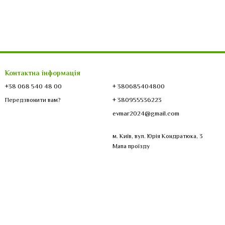
Контактна інформація
+38 068 540 48 00
+ 380685404800
+ 380955536223
Передзвонити вам?
evmar2024@gmail.com
м. Київ, вул. Юрія Кондратюка, 3
Мапа проїзду