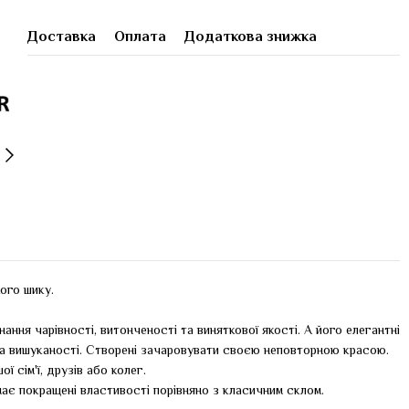
Доставка
Оплата
Додаткова знижка
ого шику.
ня чарівності, витонченості та виняткової якості. А його елегантні
 та вишуканості. Створені зачаровувати своєю неповторною красою.
сім'ї, друзів або колег.
є покращені властивості порівняно з класичним склом.