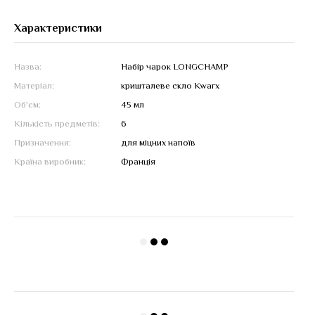
Характеристики
Назва:
Набір чарок LONGCHAMP
Матеріал:
кришталеве скло Kwarx
Об'єм:
45 мл
Кількість предметів:
6
Призначення:
для міцних напоїв
Країна виробник:
Франція