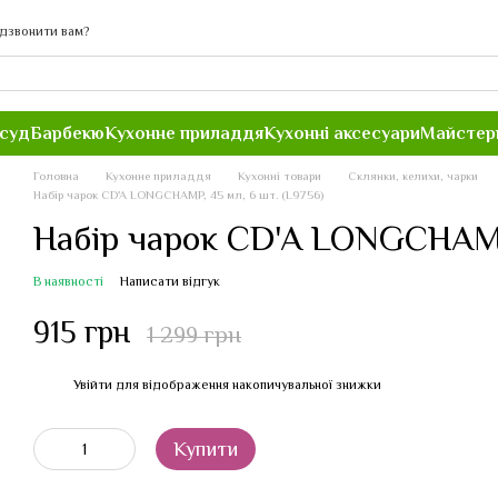
дзвонити вам?
осуд
Барбекю
Кухонне приладдя
Кухонні аксесуари
Майстер
Головна
Кухонне приладдя
Кухонні товари
Склянки, келихи, чарки
Набір чарок CD'A LONGCHAMP, 45 мл, 6 шт. (L9756)
Набір чарок CD'A LONGCHAMP,
В наявності
Написати відгук
915 грн
1 299 грн
Увійти
для відображення накопичувальної знижки
%
Купити