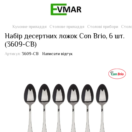
Кухонне приладдя
Столове приладдя
Столові прибори
Столо
Набір десертних ложок Con Brio, 6 шт.
(3609-CВ)
Артикул:
3609-CВ
Написати відгук