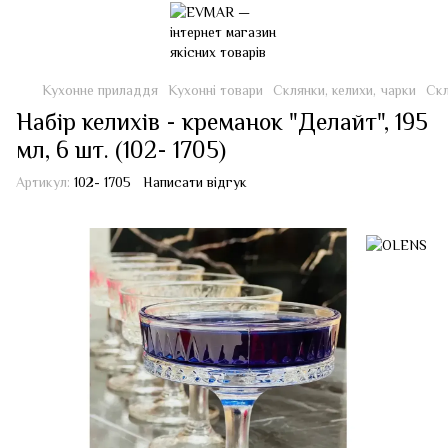
Кухонне приладдя
Кухонні товари
Склянки, келихи, чарки
Скл
Набір келихів - креманок "Делайт", 195
мл, 6 шт. (102- 1705)
Артикул:
102- 1705
Написати відгук