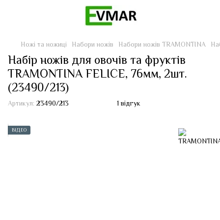
Ножі та ножиці
Набори ножів
Набори ножів TRAMONTINA
На
Набір ножів для овочів та фруктів
TRAMONTINA FELICE, 76мм, 2шт.
(23490/213)
Артикул:
23490/213
1 відгук
ВІДЕО