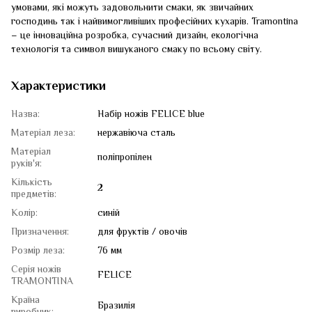
умовами, які можуть задовольнити смаки, як звичайних
господинь так і найвимогливіших професійних кухарів. Tramontina
– це інноваційна розробка, сучасний дизайн, екологічна
технологія та символ вишуканого смаку по всьому світу.
Характеристики
Назва:
Набір ножів FELICE blue
Матеріал леза:
нержавіюча сталь
Матеріал
поліпропілен
руків'я:
Кількість
2
предметів:
Колір:
синій
Призначення:
для фруктів / овочів
Розмір леза:
76 мм
Серія ножів
FELICE
TRAMONTINA
Країна
Бразилія
виробник: