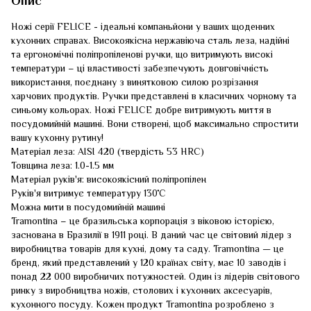
Опис
Ножі серії FELICE - ідеальні компаньйони у ваших щоденних
кухонних справах. Високоякісна нержавіюча сталь леза, надійні
та ергономічні поліпропіленові ручки, що витримують високі
температури – ці властивості забезпечують довговічність
використання, поєднану з винятковою силою розрізання
харчових продуктів. Ручки представлені в класичних чорному та
синьому кольорах. Ножі FELICE добре витримують миття в
посудомийній машині. Вони створені, щоб максимально спростити
вашу кухонну рутину!
Матеріал леза: AISI 420 (твердість 53 HRC)
Товщина леза: 1.0-1.5 мм
Матеріал руків'я: високоякісний поліпропілен
Руків'я витримує температуру 130˚С
Можна мити в посудомийній машині
Tramontina – це бразильська корпорація з віковою історією,
заснована в Бразилії в 1911 році. В даний час це світовий лідер з
виробництва товарів для кухні, дому та саду. Tramontina — це
бренд, який представлений у 120 країнах світу, має 10 заводів і
понад 22 000 виробничих потужностей. Один із лідерів світового
ринку з виробництва ножів, столових і кухонних аксесуарів,
кухонного посуду. Кожен продукт Tramontina розроблено з