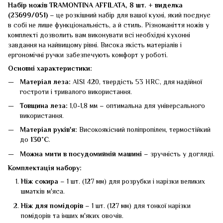
Набір ножів TRAMONTINA AFFILATA, 8 шт. + виделка
(23699/051)
– це розкішний набір для вашої кухні, який поєднує
в собі не лише функціональність, а й стиль. Різноманіття ножів у
комплекті дозволить вам виконувати всі необхідні кухонні
завдання на найвищому рівні. Висока якість матеріалів і
ергономічні ручки забезпечують комфорт у роботі.
Основні характеристики:
Матеріал леза:
AISI 420, твердість 53 HRC, для надійної
гостроти і тривалого використання.
Товщина леза:
1,0-1,8 мм – оптимальна для універсального
використання.
Матеріал руків'я:
Високоякісний поліпропілен, термостійкий
до
130˚C
.
Можна мити в посудомийній машині
– зручність у догляді.
Комплектація набору:
Ніж сокира
– 1 шт. (127 мм) для розрубки і нарізки великих
шматків м'яса.
Ніж для помідорів
– 1 шт. (127 мм) для тонкої нарізки
помідорів та інших м'яких овочів.