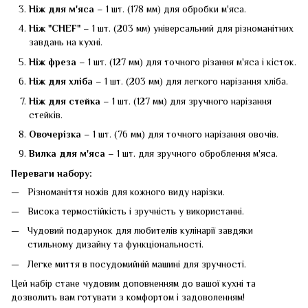
Ніж для м'яса
– 1 шт. (178 мм) для обробки м'яса.
Ніж "CHEF"
– 1 шт. (203 мм) універсальний для різноманітних
завдань на кухні.
Ніж фреза
– 1 шт. (127 мм) для точного різання м'яса і кісток.
Ніж для хліба
– 1 шт. (203 мм) для легкого нарізання хліба.
Ніж для стейка
– 1 шт. (127 мм) для зручного нарізання
стейків.
Овочерізка
– 1 шт. (76 мм) для точного нарізання овочів.
Вилка для м'яса
– 1 шт. для зручного оброблення м'яса.
Переваги набору:
Різноманіття ножів для кожного виду нарізки.
Висока термостійкість і зручність у використанні.
Чудовий подарунок для любителів кулінарії завдяки
стильному дизайну та функціональності.
Легке миття в посудомийній машині для зручності.
Цей набір стане чудовим доповненням до вашої кухні та
дозволить вам готувати з комфортом і задоволенням!