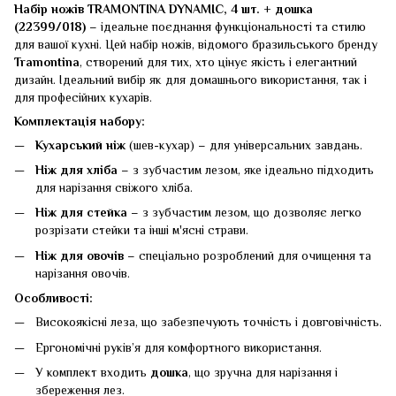
Набір ножів TRAMONTINA DYNAMIC, 4 шт. + дошка
(22399/018)
– ідеальне поєднання функціональності та стилю
для вашої кухні. Цей набір ножів, відомого бразильського бренду
Tramontina
, створений для тих, хто цінує якість і елегантний
дизайн. Ідеальний вибір як для домашнього використання, так і
для професійних кухарів.
Комплектація набору:
Кухарський ніж
(шев-кухар) – для універсальних завдань.
Ніж для хліба
– з зубчастим лезом, яке ідеально підходить
для нарізання свіжого хліба.
Ніж для стейка
– з зубчастим лезом, що дозволяє легко
розрізати стейки та інші м'ясні страви.
Ніж для овочів
– спеціально розроблений для очищення та
нарізання овочів.
Особливості:
Високоякісні леза, що забезпечують точність і довговічність.
Ергономічні руків’я для комфортного використання.
У комплект входить
дошка
, що зручна для нарізання і
збереження лез.