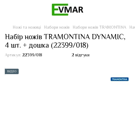
Ножі та ножиці
Набори ножів
Набори ножів TRAMONTINA
На
Набір ножів TRAMONTINA DYNAMIC,
4 шт. + дошка (22399/018)
Артикул:
22399/018
2 відгуки
ВІДЕО