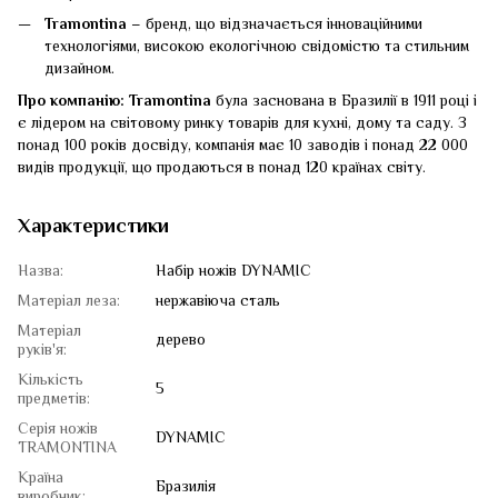
Tramontina
– бренд, що відзначається інноваційними
технологіями, високою екологічною свідомістю та стильним
дизайном.
Про компанію:
Tramontina
була заснована в Бразилії в 1911 році і
є лідером на світовому ринку товарів для кухні, дому та саду. З
понад 100 років досвіду, компанія має 10 заводів і понад 22 000
видів продукції, що продаються в понад 120 країнах світу.
Характеристики
Назва:
Набір ножів DYNAMIC
Матеріал леза:
нержавіюча сталь
Матеріал
дерево
руків'я:
Кількість
5
предметів:
Серія ножів
DYNAMIC
TRAMONTINA
Країна
Бразилія
виробник: