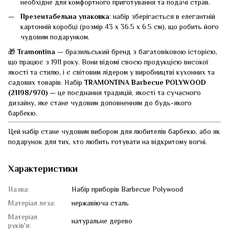
необхідне для комфортного приготування та подачі страв.
Презентабельна упаковка
: набір зберігається в елегантній
картонній коробці (розмір 43 х 36.5 х 6.5 см), що робить його
чудовим подарунком.
🎁
Tramontina
— бразильський бренд з багатовіковою історією,
що працює з 1911 року. Вони відомі своєю продукцією високої
якості та стилю, і є світовим лідером у виробництві кухонних та
садових товарів. Набір
TRAMONTINA Barbecue POLYWOOD
(21198/970)
— це поєднання традицій, якості та сучасного
дизайну, яке стане чудовим доповненням до будь-якого
барбекю.
Цей набір стане чудовим вибором для любителів барбекю, або як
подарунок для тих, хто любить готувати на відкритому вогні.
Характеристики
Назва:
Набір приборів Barbecue Polywood
Матеріал леза:
нержавіюча сталь
Матеріал
натуральне дерево
руків'я: