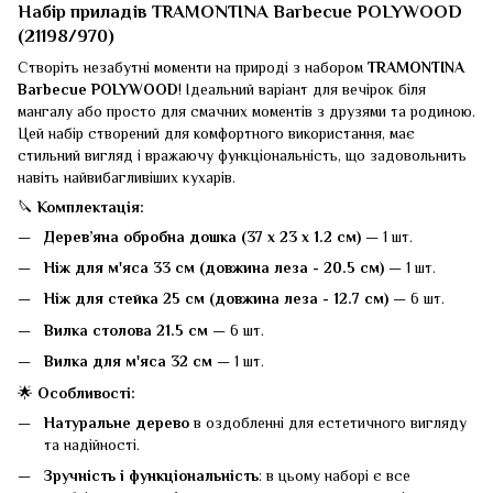
Набір приладів TRAMONTINA Barbecue POLYWOOD
(21198/970)
Створіть незабутні моменти на природі з набором
TRAMONTINA
Barbecue POLYWOOD
! Ідеальний варіант для вечірок біля
мангалу або просто для смачних моментів з друзями та родиною.
Цей набір створений для комфортного використання, має
стильний вигляд і вражаючу функціональність, що задовольнить
навіть найвибагливіших кухарів.
🔪
Комплектація:
Дерев’яна обробна дошка (37 х 23 х 1.2 см)
— 1 шт.
Ніж для м'яса 33 см (довжина леза - 20.5 см)
— 1 шт.
Ніж для стейка 25 см (довжина леза - 12.7 см)
— 6 шт.
Вилка столова 21.5 см
— 6 шт.
Вилка для м'яса 32 см
— 1 шт.
🌟
Особливості:
Натуральне дерево
в оздобленні для естетичного вигляду
та надійності.
Зручність і функціональність
: в цьому наборі є все