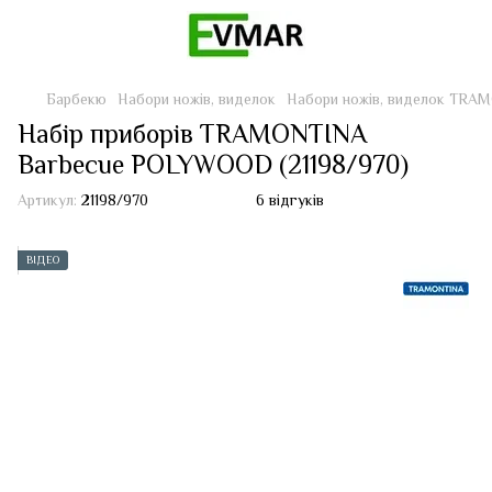
Барбекю
Набори ножів, виделок
Набори ножів, виделок TRA
Набір приборів TRAMONTINA
Barbecue POLYWOOD (21198/970)
Артикул:
21198/970
6 відгуків
ВІДЕО