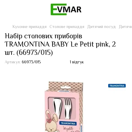
Кухонне приладдя
Столове приладдя
Дитячий посуд
Дитяч
Набір столових приборів
TRAMONTINA BABY Le Petit pink, 2
шт. (66973/015)
Артикул:
66973/015
1 відгук