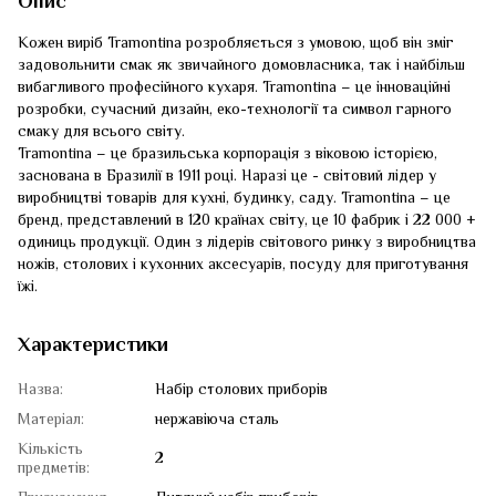
Опис
Кожен виріб Tramontina розробляється з умовою, щоб він зміг
задовольнити смак як звичайного домовласника, так і найбільш
вибагливого професійного кухаря. Tramontina – це інноваційні
розробки, сучасний дизайн, еко-технології та символ гарного
смаку для всього світу.
Tramontina – це бразильська корпорація з віковою історією,
заснована в Бразилії в 1911 році. Наразі це - світовий лідер у
виробництві товарів для кухні, будинку, саду. Tramontina – це
бренд, представлений в 120 країнах світу, це 10 фабрик і 22 000 +
одиниць продукції. Один з лідерів світового ринку з виробництва
ножів, столових і кухонних аксесуарів, посуду для приготування
їжі.
Характеристики
Назва:
Набір столових приборів
Матеріал:
нержавіюча сталь
Кількість
2
предметів: