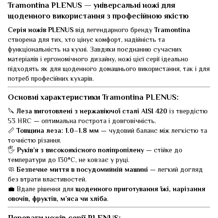
Tramontina PLENUS — універсальні ножі для
щоденного використання з професійною якістю
Серія ножів PLENUS
від легендарного бренду
Tramontina
створена для тих, хто цінує комфорт, надійність та
функціональність на кухні. Завдяки поєднанню сучасних
матеріалів і ергономічного дизайну, ножі цієї серії ідеально
підходять як для щоденного домашнього використання, так і для
потреб професійних кухарів.
Основні характеристики Tramontina PLENUS:
🔪
Леза виготовлені з нержавіючої сталі AISI 420
із твердістю
53 HRC — оптимальна гострота і довговічність.
📏
Товщина леза: 1.0–1.8 мм
— чудовий баланс між легкістю та
точністю різання.
🖐️
Руків’я з високоякісного поліпропілену
— стійке до
температури до 130°C, не ковзає у руці.
🧼
Безпечне миття в посудомийній машині
— легкий догляд
без втрати властивостей.
💼 Вдале рішення для
щоденного приготування їжі, нарізання
овочів, фруктів, м’яса чи хліба
.
Переваги ножів серії PLENUS: