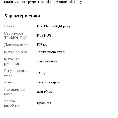
надійними інструментами від світового бренду!
Характеристики
Назва:
Ніж Plenus light grey
Серія ножів
PLENUS
TRAMONTINA
Довжина леза:
152 мм
Матеріал леза:
нержавіюча сталь
Матеріал
поліпропілен
рукоятки:
Ріжуча крайка
гладка
ножа:
Колір:
світло - сірий
Призначення
для м'яса
ножа:
Країна
Бразилія
виробник: