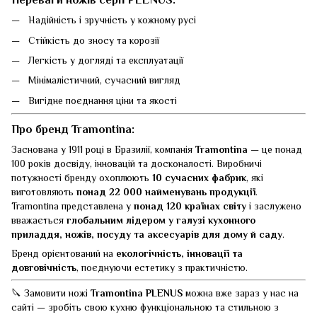
Надійність і зручність у кожному русі
Стійкість до зносу та корозії
Легкість у догляді та експлуатації
Мінімалістичний, сучасний вигляд
Вигідне поєднання ціни та якості
Про бренд Tramontina:
Заснована у 1911 році в Бразилії, компанія
Tramontina
— це понад
100 років досвіду, інновацій та досконалості. Виробничі
потужності бренду охоплюють
10 сучасних фабрик
, які
виготовляють
понад 22 000 найменувань продукції
.
Tramontina представлена у
понад 120 країнах світу
і заслужено
вважається
глобальним лідером у галузі кухонного
приладдя, ножів, посуду та аксесуарів для дому й саду
.
Бренд орієнтований на
екологічність, інновації та
довговічність
, поєднуючи естетику з практичністю.
🔪 Замовити ножі
Tramontina PLENUS
можна вже зараз у нас на
сайті — зробіть свою кухню функціональною та стильною з