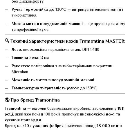
без дискомфорту.
Ручка термостійка до 130˚C
— витримує інтенсивне миття і
використання.
Можна мити в посудомийній машині
— це зручно для дому
та професійної кухні.
🔍
Технічні характеристики ножів Tramontina MASTER:
Лезо:
високоякісна нержавіюча сталь DIN 1.4110
Товщина леза:
2 мм
Рукоятка:
поліпропілен з антибактеріальним покриттям
Microban
Можливість миття в посудомийній машині
Температурна витривалість ручки:
до 130°C
🌎
Про бренд Tramontina
Tramontina
— відомий бразильський виробник, заснований у
1911
році
, який вже понад 100 років пропонує
високоякісні ножі та
кухонне приладдя
.
Бренд має
10 сучасних фабрик
і випускає понад
18 000 видів