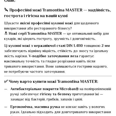
Опис
🔪
Професійні ножі Tramontina MASTER — надійність,
гострота і гігієна на вашій кухні
Шукаєте
якісні професійні кухонні ножі
для щоденного
використання або ресторанного бізнесу?
🔝
Ножі серії Tramontina MASTER
— це оптимальний вибір для
кухарів, які цінують гостроту, зручність і довговічність.
Ці
кухонні ножі з нержавіючої сталі DIN 1.4110
товщиною
2 мм
забезпечують відмінну міцність, стійкість до зносу та ідеальну
якість нарізки.
V-подібне заточування леза
гарантує
максимальну точність та гладке розрізання навіть після
тривалого використання. Вони залишаються гострими надовго,
не потребуючи частого заточування.
✅
Чому варто купити ножі Tramontina MASTER:
Антибактеріальне покриття Microban®
на поліпропіленовій
ручці забезпечує
гігієну та безпеку
приготування їжі —
захищає від бактерій, грибків, запахів і цвілі.
Ергономічна, масивна ручка
не ковзає навіть у вологих
руках. Ідеально підходить для довготривалого використання