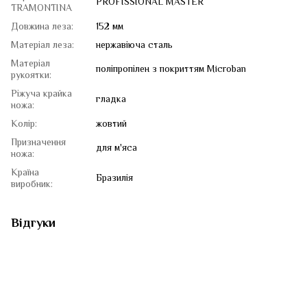
PROFISSIONAL MASTER
TRAMONTINA
Довжина леза:
152 мм
Матеріал леза:
нержавіюча сталь
Матеріал
поліпропілен з покриттям Microban
рукоятки:
Ріжуча крайка
гладка
ножа:
Колір:
жовтий
Призначення
для м'яса
ножа:
Країна
Бразилія
виробник:
Відгуки