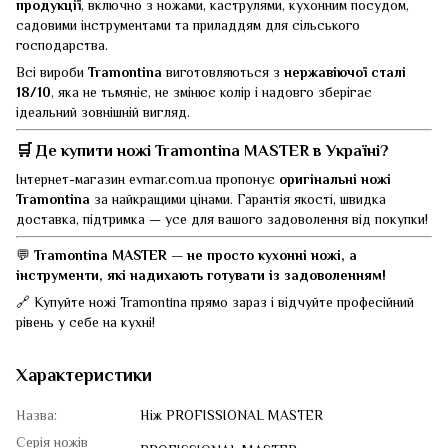
продукції
, включно з ножами, каструлями, кухонним посудом,
садовими інструментами та приладдям для сільського
господарства.
Всі вироби
Tramontina
виготовляються з
нержавіючої сталі
18/10
, яка не тьмяніє, не змінює колір і надовго зберігає
ідеальний зовнішній вигляд.
🛒
Де купити ножі Tramontina MASTER в Україні?
Інтернет-магазин
evmar.com.ua
пропонує
оригінальні ножі
Tramontina
за найкращими цінами. Гарантія якості, швидка
доставка, підтримка — усе для вашого задоволення від покупки!
💬
Tramontina MASTER — не просто кухонні ножі, а
інструменти, які надихають готувати із задоволенням!
🔗 Купуйте ножі Tramontina прямо зараз і відчуйте професійний
рівень у себе на кухні!
Характеристики
Назва:
Ніж PROFISSIONAL MASTER
Серія ножів