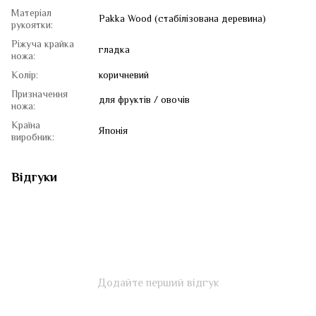
Матеріал
Pakka Wood (стабілізована деревина)
рукоятки:
Ріжуча крайка
гладка
ножа:
Колір:
коричневий
Призначення
для фруктів / овочів
ножа:
Країна
Японія
виробник:
Відгуки
Додайте перший відгук