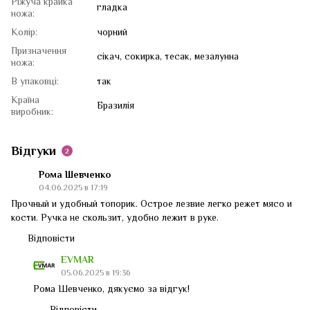
Ріжуча крайка
гладка
ножа:
Колір:
чорний
Призначення
сікач, сокирка, тесак, мезалунна
ножа:
В упаковці:
так
Країна
Бразилія
виробник:
Відгуки
2
Рома Шевченко
04.06.2025 в 17:19
Прочный и удобный топорик. Острое лезвие легко режет мясо и
кости. Ручка не скользит, удобно лежит в руке.
Відповісти
EVMAR
05.06.2025 в 19:36
Рома Шевченко, дякуємо за відгук!
Відповісти