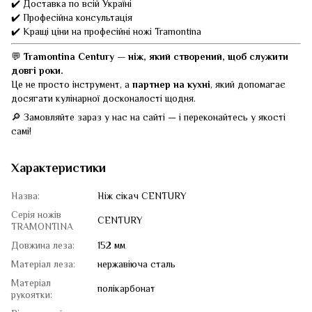
✔️ Доставка по всій Україні
✔️ Професійна консультація
✔️ Кращі ціни на професійні ножі Tramontina
💬
Tramontina Century — ніж, який створений, щоб служити
довгі роки.
Це не просто інструмент, а
партнер на кухні
, який допомагає
досягати кулінарної досконалості щодня.
🔎 Замовляйте зараз у нас на сайті — і переконайтесь у якості
самі!
Характеристики
Назва:
Ніж сікач CENTURY
Серія ножів
CENTURY
TRAMONTINA
Довжина леза:
152 мм
Матеріал леза:
нержавіюча сталь
Матеріал
полікарбонат
рукоятки: