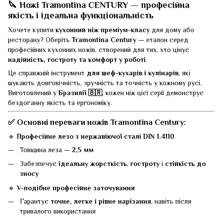
🔪
Ножі Tramontina CENTURY — професійна
якість і ідеальна функціональність
Хочете купити
кухонний ніж преміум-класу
для дому або
ресторану? Оберіть
Tramontina Century
— еталон серед
професійних кухонних ножів, створений для тих, хто цінує
надійність, гостроту та комфорт у роботі
.
Це справжній інструмент
для шеф-кухарів і кулінарів
, які
шукають довговічність, зручність та точність у кожному русі.
Виготовлений у
Бразилії 🇧🇷
, кожен ніж цієї серії демонструє
бездоганну якість та ергономіку.
✅
Основні переваги ножів Tramontina Century:
🔹
Професійне лезо з нержавіючої сталі DIN 1.4110
Товщина леза —
2,5 мм
Забезпечує
ідеальну жорсткість
,
гостроту
і
стійкість до
зносу
🔹
V-подібне професійне заточування
Гарантує
точне, легке і рівне нарізання
, навіть після
тривалого використання