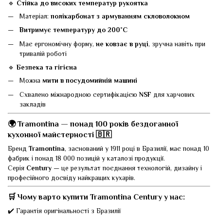
🔹
Стійка до високих температур рукоятка
Матеріал:
полікарбонат з армуванням скловолокном
Витримує температуру до 200˚С
Має ергономічну форму,
не ковзає в руці
, зручна навіть при
тривалій роботі
🔹
Безпека та гігієна
Можна
мити в посудомийній машині
Схвалено міжнародною сертифікацією
NSF
для харчових
закладів
🌍
Tramontina — понад 100 років бездоганної
кухонної майстерності 🇧🇷
Бренд
Tramontina
, заснований у 1911 році в Бразилії, має понад 10
фабрик і понад 18 000 позицій у каталозі продукції.
Серія
Century
— це результат поєднання технологій, дизайну і
професійного досвіду найкращих кухарів.
🛒
Чому варто купити Tramontina Century у нас:
✔️ Гарантія оригінальності з Бразилії