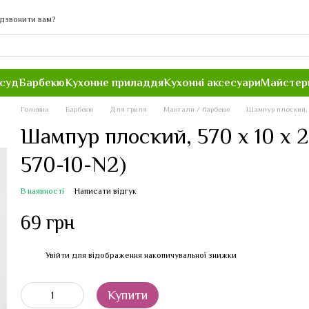
дзвонити вам?
осуд
Барбекю
Кухонне приладдя
Кухонні аксесуари
Майстер
Головна
Барбекю
Для гриля
Мангали / барбекю
Шампур плоский, 5
Шампур плоский, 570 х 10 х 2
570-10-N2)
В наявності
Написати відгук
69 грн
Увійти
для відображення накопичувальної знижки
%
Купити