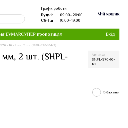
Графік роботи:
Мій кошик
Будні:
09:00–20:00
Сб-Нд:
10:00–19:00
ня EVMAR
СУПЕР пропозиція
Вхід
70 х 10 х 2 мм, 2 шт. (SHPL-570-10-N2)
 мм, 2 шт. (SHPL-
Артикул
SHPL-570-10-
N2
В бажання