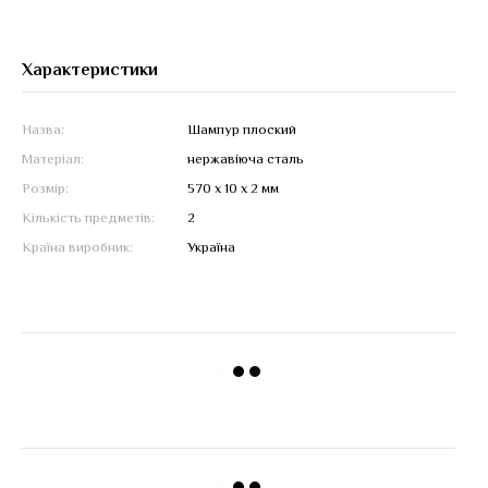
Характеристики
Назва:
Шампур плоский
Матеріал:
нержавіюча сталь
Розмір:
570 х 10 х 2 мм
Кількість предметів:
2
Країна виробник:
Україна