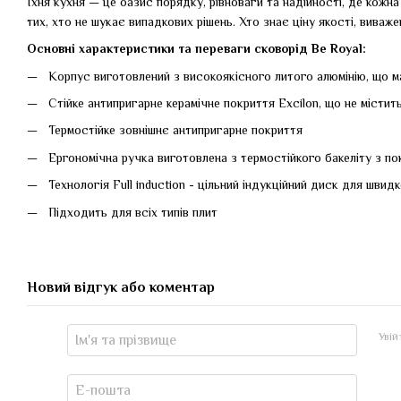
Їхня кухня — це оазис порядку, рівноваги та надійності, де кожн
тих, хто не шукає випадкових рішень. Хто знає ціну якості, виважен
Основні характеристики та переваги сковорід Be Royal:
Корпус виготовлений з високоякісного литого алюмінію, що ма
Стійке антипригарне керамічнe покриття Excilon, що не місти
Термостійке зовнішнє антипригарне покриття
Ергономічна ручка виготовлена з термостійкого бакеліту з по
Технологія Full induction - цільний індукційний диск для швид
Підходить для всіх типів плит
Новий відгук або коментар
Уві