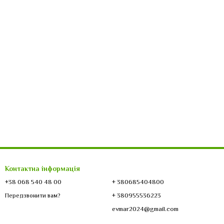
Контактна інформація
+38 068 540 48 00
+ 380685404800
+ 380955536223
Передзвонити вам?
evmar2024@gmail.com