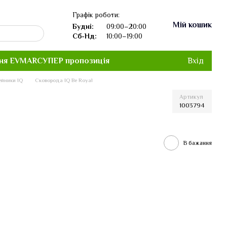
Графік роботи:
Мій кошик
Будні:
09:00–20:00
Сб-Нд:
10:00–19:00
ня EVMAR
СУПЕР пропозиція
Вхід
ейники IQ
Сковорода IQ Be Royal
Артикул
1003794
В бажання