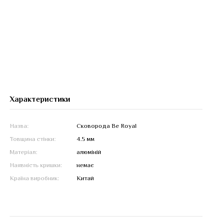
Характеристики
Назва:
Сковорода Be Royal
Товщина стінки:
4.5 мм
Матеріал:
алюміній
Наявність кришки:
немає
Країна виробник:
Китай