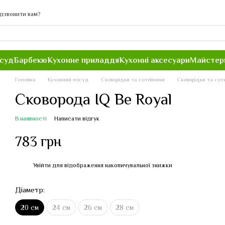
дзвонити вам?
осуд
Барбекю
Кухонне приладдя
Кухонні аксесуари
Майстер
Головна
Кухонний посуд
Сковорідки та сотейники
Сковорідки та сот
Сковорода IQ Be Royal
В наявності
Написати відгук
783 грн
Увійти
для відображення накопичувальної знижки
%
Діаметр:
20 см
24 см
26 см
28 см