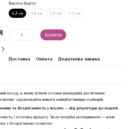
Висота борту:
4.2 см
4.8 см
5.2 см
5.5 см
Купити
Доставка
Оплата
Додаткова знижка
ний посуд, в якому втілені останні інноваційні досягнення
озволяє задовольнити вимоги найвибагливіших кулінарів.
рмонію та бездоганність у всьому — від рецептури до подачі.
точність і естетика процесу. Їм не потрібні експерименти — вони
лена з бездоганною точністю.