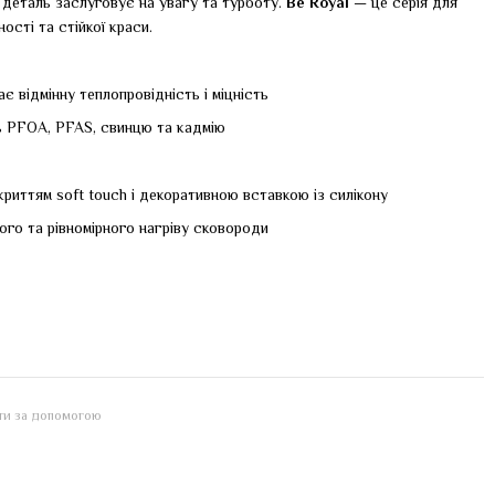
а деталь заслуговує на увагу та турботу.
Be Royal
— це серія для
ості та стійкої краси.
є відмінну теплопровідність і міцність
ть PFOA, PFAS, свинцю та кадмію
криттям soft touch і декоративною вставкою із силікону
кого та рівномірного нагріву сковороди
йти за допомогою