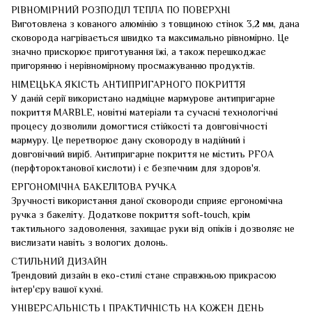
РІВНОМІРНИЙ РОЗПОДІЛ ТЕПЛА ПО ПОВЕРХНІ
Виготовлена з кованого алюмінію з товщиною стінок 3,2 мм, дана
сковорода нагрівається швидко та максимально рівномірно. Це
значно прискорює приготування їжі, а також перешкоджає
пригорянню і нерівномірному просмажуванню продуктів.
НІМЕЦЬКА ЯКІСТЬ АНТИПРИГАРНОГО ПОКРИТТЯ
У даній серії використано надміцне мармурове антипригарне
покриття MARBLE, новітні матеріали та сучасні технологічні
процесу дозволили домогтися стійкості та довговічності
мармуру. Це перетворює дану сковороду в надійний і
довговічний виріб. Антипригарне покриття не містить PFOA
(перфтороктанової кислоти) і є безпечним для здоров'я.
ЕРГОНОМІЧНА БАКЕЛІТОВА РУЧКА
Зручності використання даної сковороди сприяє ергономічна
ручка з бакеліту. Додаткове покриття soft-touch, крім
тактильного задоволення, захищає руки від опіків і дозволяє не
вислизати навіть з вологих долонь.
СТИЛЬНИЙ ДИЗАЙН
Трендовий дизайн в еко-стилі стане справжньою прикрасою
інтер'єру вашої кухні.
УНІВЕРСАЛЬНІСТЬ І ПРАКТИЧНІСТЬ НА КОЖЕН ДЕНЬ