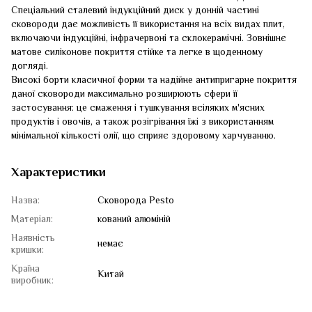
Спеціальний сталевий індукційний диск у донній частині
сковороди дає можливість її використання на всіх видах плит,
включаючи індукційні, інфрачервоні та склокерамічні. Зовнішнє
матове силіконове покриття стійке та легке в щоденному
догляді.
Високі борти класичної форми та надійне антипригарне покриття
даної сковороди максимально розширюють сфери її
застосування: це смаження і тушкування всіляких м'ясних
продуктів і овочів, а також розігрівання їжі з використанням
мінімальної кількості олії, що сприяє здоровому харчуванню.
Характеристики
Назва:
Сковорода Pesto
Матеріал:
кований алюміній
Наявність
немає
кришки:
Країна
Китай
виробник: