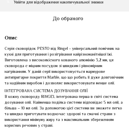
Увійти
для відображення накопичувальної знижки
%
До обраного
Опис
Серія сковорідок PESTO від Ringel - універсальний помічник на
кухні для приготування і розігрівання найрізноманітнішої їжі.
Виготовлена з високоякісного кованого алюмінію 3,2 мм, ця
сковорода є міцним посудом зі швидким і рівномірним
нагріванням. У даній серії використовується мармурове
антипригарне покриття Marble, що що робить її дуже довговічним
та надійним виробом і дозволяє використовувати менше олії.
ІНТЕГРОВАНА СИСТЕМА ДОЗУВАННЯ ОЛІЇ
В кожну сковороду RINGEL інтегрована перша в світі система
дозування олії. Найменша поділка системи відповідає 5 мл олії, а
більша – 10 мл олії. За допомогою цієї системи ви зможете легко
та швидко приготувати водночас здорові та смачні страви з
використання мінімуму жиру та з максимальним збереженням
корисних речовин у страві.