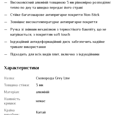
Високоякісний алюміній товщиною 3 мм рівномірно розподіляє
тепло по дну та швидко передає його страві
Стійке багатошарове антипригарне покриття Non-Stick
Зовнішнє високотемпературне антипригарне покриття
Ручка зі знімним механізмом з термостікого бакеліту, що не
нагрівається, з покриттям soft touch
Індукційний антидеформаційний диск забезпечить надійне
тривале використання
Підходить для всіх видів плит, включно з індукційними
Характеристики
Назва:
Сковорода Grey Line
Товщина стінки:
3 мм
Матеріал:
алюміній
Наявність
немає
кришки:
Країна
Китай
виробник: