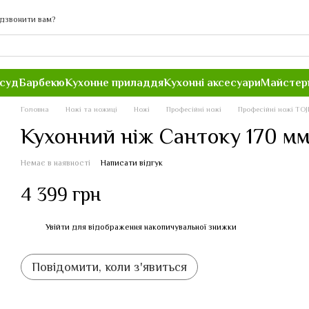
дзвонити вам?
осуд
Барбекю
Кухонне приладдя
Кухонні аксесуари
Майстер
Головна
Ножі та ножиці
Ножі
Професійні ножі
Професійні ножі TOJ
Кухонний ніж Сантоку 170 мм 
Немає в наявності
Написати відгук
4 399 грн
Увійти
для відображення накопичувальної знижки
%
Повідомити, коли з'явиться