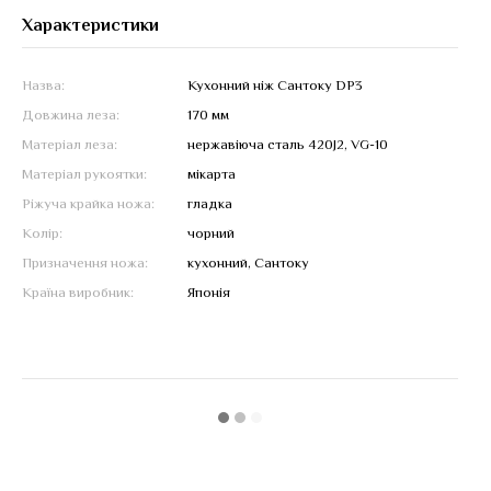
Характеристики
Назва:
Кухонний ніж Сантоку DP3
Довжина леза:
170 мм
Матеріал леза:
нержавіюча сталь 420J2, VG-10
Матеріал рукоятки:
мікарта
Ріжуча крайка ножа:
гладка
Колір:
чорний
Призначення ножа:
кухонний, Сантоку
Країна виробник:
Японія