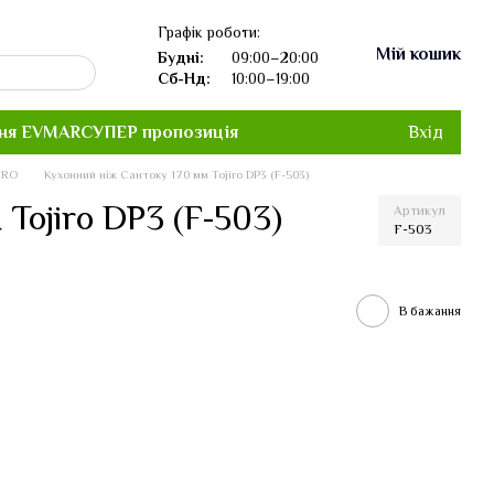
Графік роботи:
Мій кошик
Будні:
09:00–20:00
Сб-Нд:
10:00–19:00
ня EVMAR
СУПЕР пропозиція
Вхід
IRO
Кухонний ніж Сантоку 170 мм Tojiro DP3 (F-503)
Tojiro DP3 (F-503)
Артикул
F-503
В бажання