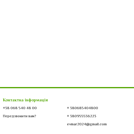
Контактна інформація
+38 068 540 48 00
+ 380685404800
+ 380955536223
Передзвонити вам?
evmar2024@gmail.com