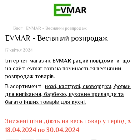
Блог
EVMAR - Весняний розпродаж
EVMAR - Весняний розпродаж
17 квітня 2024
Інтернет магазин
EVMAR
радий повідомити, що
на сайті
evmar.com.ua
починається весняний
розпродаж товарів.
В асортименті
ножі
,
каструлі
,
сковорідки
,
ф
орми
для випікання
,
барбекю
,
кухонне приладдя
та
багато
інших товарів для кухні
.
Знижені ціни діють на весь товар у період
з
18.04.2024 по 30.04.2024